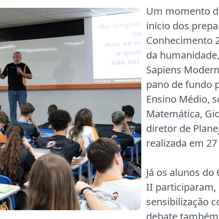
Um momento de 
início dos prepa
Conhecimento 2
da humanidade,
Sapiens Moderno
pano de fundo p
Ensino Médio, s
Matemática, Gio
diretor de Plane
realizada em 27 
Já os alunos do
II participaram,
sensibilização 
debate também 