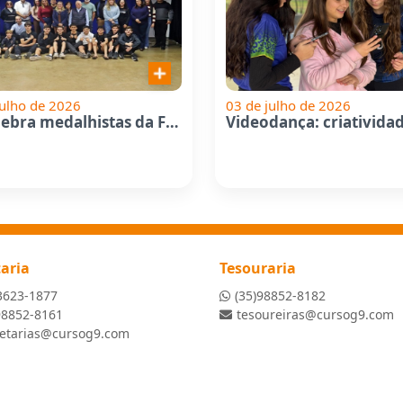
julho de 2026
03 de julho de 2026
G9 celebra medalhistas da Fase...
taria
Tesouraria
3623-1877
(35)98852-8182
98852-8161
tesoureiras@cursog9.com
retarias@cursog9.com