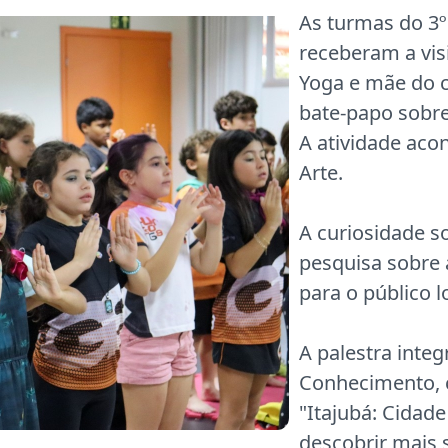
As turmas do 3º
receberam a visi
Yoga e mãe do c
bate-papo sobre
A atividade aco
Arte.
A curiosidade s
pesquisa sobre 
para o público 
A palestra integ
Conhecimento, 
"Itajubá: Cidade
descobrir mais 