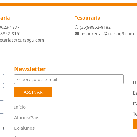
taria
Tesouraria
3623-1877
(35)98852-8182
98852-8161
tesoureiras@cursog9.com
retarias@cursog9.com
Newsletter
D
E
I
Início
T
Alunos/Pais
Ex-alunos