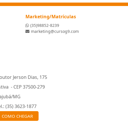
Marketing/Matrículas
(35)98852-8239
marketing@cursog9.com
outor Jerson Dias, 175
stiva - CEP 37500-279
tajubá/MG
el.: (35) 3623-1877
COMO CHEGAR